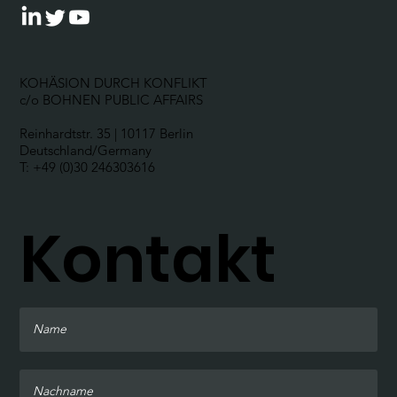
KOHÄSION DURCH KONFLIKT
c/o BOHNEN PUBLIC AFFAIRS
Reinhardtstr. 35 | 10117 Berlin
Deutschland/Germany
T: +49 (0)30 246303616
Kontakt