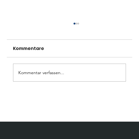
Kommentare
Kommentar verfassen...
Wissen und Speisen teilen:
Interreligiöse Demokratiebildung
im Salon Luitpold