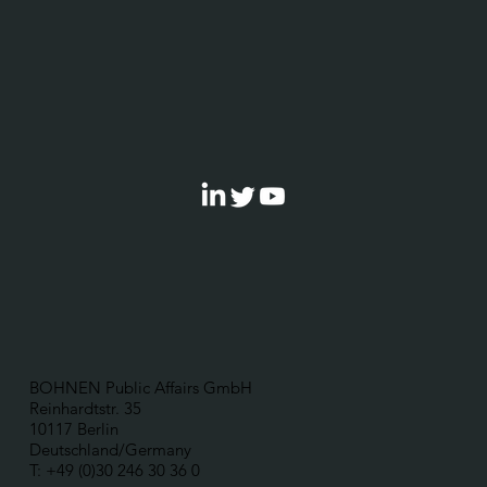
BOHNEN Public Affairs GmbH
Reinhardtstr. 35
10117 Berlin
Deutschland/Germany
T: +49 (0)30 246 30 36 0