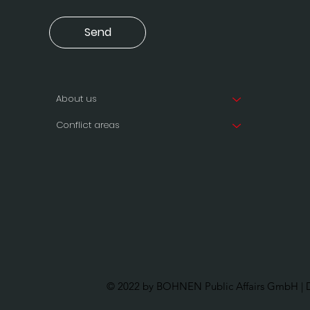
Send
About us
Conflict areas
© 2022 by BOHNEN Public Affairs GmbH | D