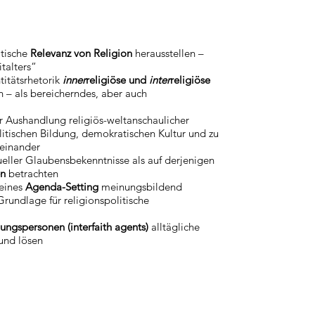
itische
Relevanz von Religion
herausstellen –
talters“
titätsrhetorik
inner
religiöse und
inter
religiöse
n – als bereicherndes, aber auch
r Aushandlung religiös-weltanschaulicher
politischen Bildung, demokratischen Kultur und zu
teinander
ueller Glaubensbekenntnisse als auf derjenigen
en
betrachten
 eines
Agenda-Setting
meinungsbildend
Grundlage für religionspolitische
lungspersonen (interfaith agents)
alltägliche
und lösen