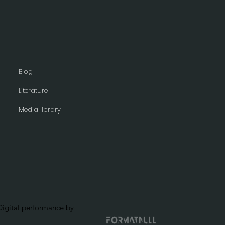
Blog
Literature
Media library
igital performance by