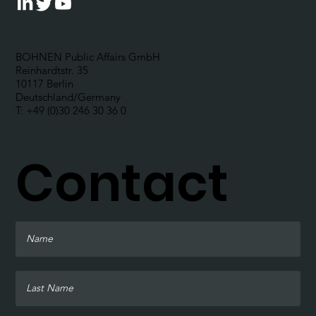
BOHNEN Public Affairs GmbH
Reinhardtstr. 35
10117 Berlin
Deutschland/Germany
T: +49 (0)30 246 30 36 0
Contact