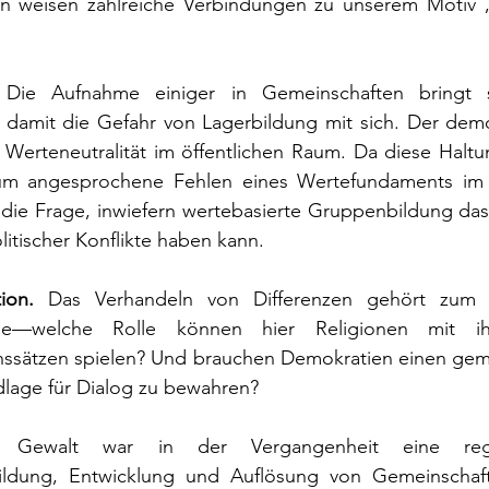
 weisen zahlreiche Verbindungen zu unserem Motiv „
 
Die Aufnahme einiger in Gemeinschaften bringt s
damit die Gefahr von Lagerbildung mit sich. Der demo
r Werteneutralität im öffentlichen Raum. Da diese Haltu
um angesprochene Fehlen eines Wertefundaments im s
ch die Frage, inwiefern wertebasierte Gruppenbildung das 
litischer Konflikte haben kann.
ion. 
Das Verhandeln von Differenzen gehört zum 
atie—welche Rolle können hier Religionen mit ihr
ssätzen spielen? Und brauchen Demokratien einen gem
lage für Dialog zu bewahren?
. 
Gewalt war in der Vergangenheit eine rege
Bildung, Entwicklung und Auflösung von Gemeinschaft