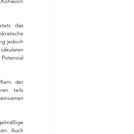
Kohäsion 
tets das 
kratische 
ng jedoch 
äkularen 
Potenzial 
Kern der 
en teils 
einsamen 
lmäßige 
en. Auch 