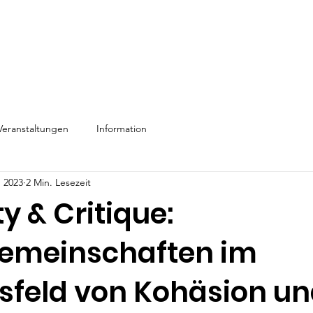
Veranstaltungen
Information
. 2023
2 Min. Lesezeit
 & Critique:
gemeinschaften im
feld von Kohäsion u