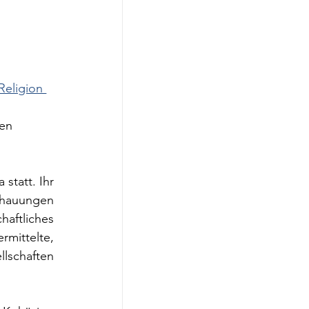
Religion 
en 
statt. Ihr 
chauungen 
ftliches 
mittelte, 
lschaften 