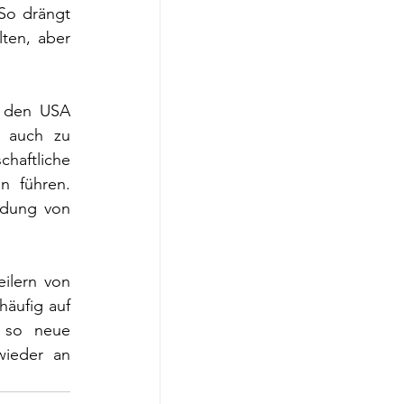
So drängt 
ten, aber 
 den USA 
g auch zu 
ftliche 
 führen. 
ndung von 
ilern von 
äufig auf 
 so neue 
wieder an 